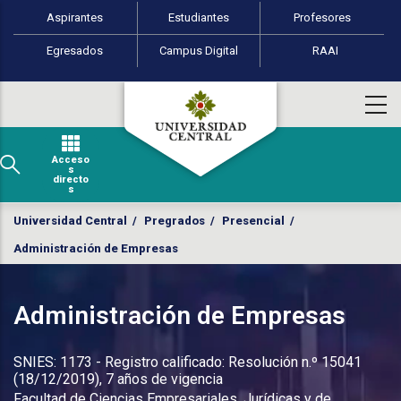
Perfiles de usuario
Pasar al contenido principal
Aspirantes
Estudiantes
Profesores
Egresados
Campus Digital
RAAI
Acceso
s
directo
s
Universidad Central
/
Pregrados
/
Presencial
/
Administración de Empresas
Administración de Empresas
SNIES: 1173 - Registro calificado: Resolución n.º 15041
(18/12/2019), 7 años de vigencia
Facultad de Ciencias Empresariales, Jurídicas y de