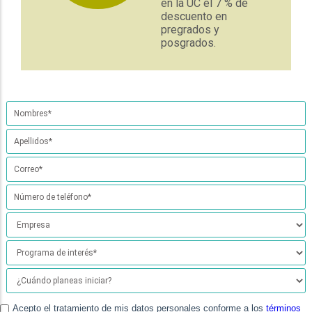
en la UC el 7 % de
descuento en
pregrados y
posgrados.