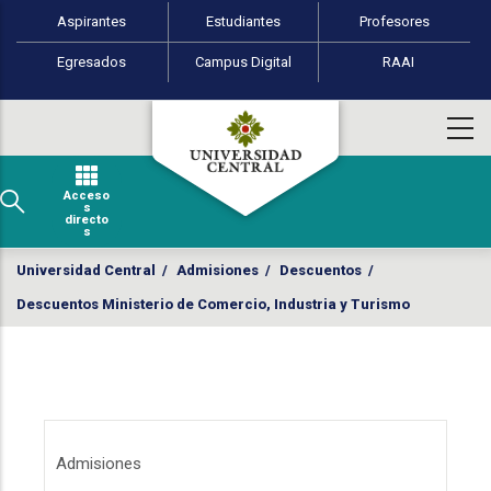
Perfiles de usuario
Pasar al contenido principal
Aspirantes
Estudiantes
Profesores
Egresados
Campus Digital
RAAI
Acceso
s
directo
s
Universidad Central
/
Admisiones
/
Descuentos
/
Descuentos Ministerio de Comercio, Industria y Turismo
Menú Admisiones
Admisiones