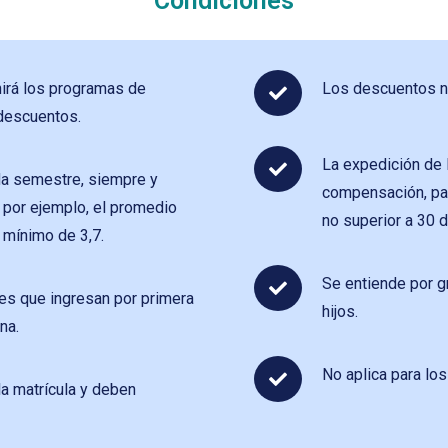
Condiciones
nirá los programas de
Los descuentos no
 descuentos.
La expedición de l
da semestre, siempre y
compensación, par
 por ejemplo, el promedio
no superior a 30 d
 mínimo de 3,7.
Se entiende por g
tes que ingresan por primera
hijos.
na.
No aplica para lo
la matrícula y deben