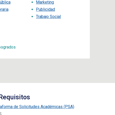
ública
Marketing
raria
Publicidad
Trabajo Social
osgrados
Requisitos
taforma de Solicitudes Académicas (PSA)
.
S.