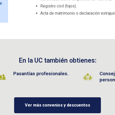
 e
Registro civil (hijos).
Acta de matrimonio o declaración extrajui
En la UC también obtienes:
antías profesionales.
Consejerías ac
personalizadas.
Ver más convenios y descuentos