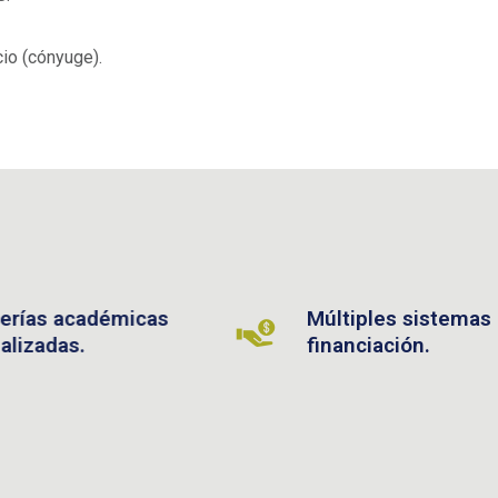
cio (cónyuge).
adémicas
Múltiples sistemas de
financiación.