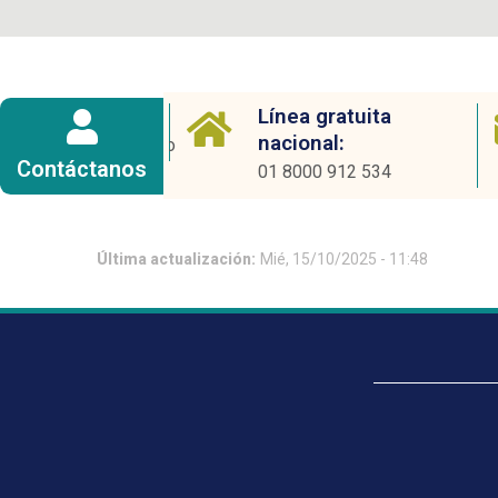
o electrónico
Línea gratuita
nacional:
cadeo@ucentral.edu.co
Contáctanos
01 8000 912 534
Última actualización:
Mié, 15/10/2025 - 11:48