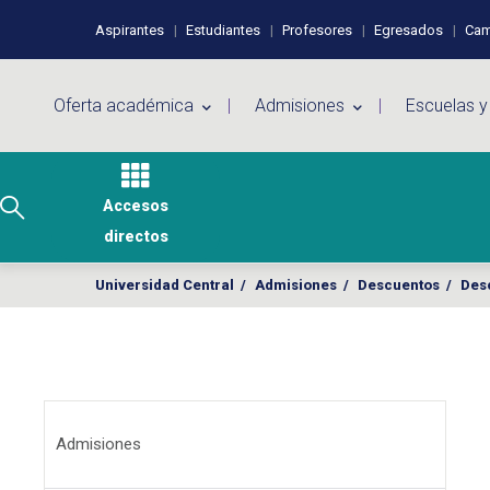
Pasar al contenido principal
Perfiles de usuario
Aspirantes
Estudiantes
Profesores
Egresados
Cam
Menú principal
Oferta académica
Admisiones
Escuelas y
Accesos
directos
Universidad Central
/
Admisiones
/
Descuentos
/
Des
Menú Admisiones
Admisiones