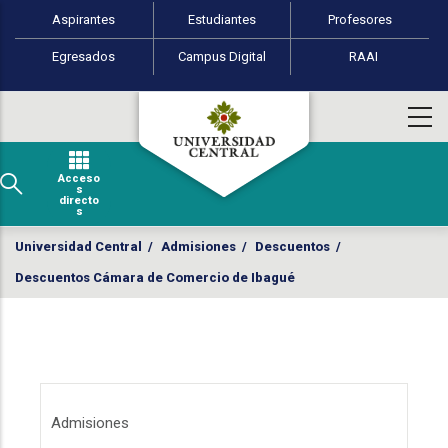
Perfiles de usuario
Pasar al contenido principal
Aspirantes
Estudiantes
Profesores
Egresados
Campus Digital
RAAI
Acceso
s
directo
s
Universidad Central
/
Admisiones
/
Descuentos
/
Descuentos Cámara de Comercio de Ibagué
Menú Admisiones
Admisiones