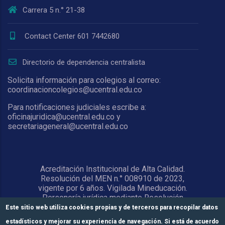
Carrera 5 n.° 21-38
Contact Center 601 7442680
Directorio de dependencia centralista
Solicita información para colegios al correo:
coordinacioncolegios@ucentral.edu.co
Para notificaciones judiciales escribe a:
oficinajuridica@ucentral.edu.co y
secretariageneral@ucentral.edu.co
Acreditación Institucional de Alta Calidad.
Resolución del MEN n.° 008910 de 2023,
vigente por 6 años. Vigilada Mineducación.
Personería jurídica mediante Resolución
1876 del 5 de junio de 1967. Reconocida
Este sitio web utiliza cookies propias y de terceros para recopilar datos
como Universidad por el Ministerio de
estadísticos y mejorar su experiencia de navegación. Si está de acuerdo