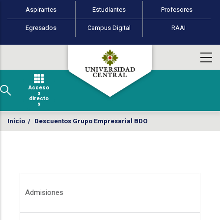
Perfiles de usuario
Pasar al contenido principal
Aspirantes
Estudiantes
Profesores
Egresados
Campus Digital
RAAI
Acceso
s
directo
s
Inicio
/
Descuentos Grupo Empresarial BDO
Menú Admisiones
Admisiones