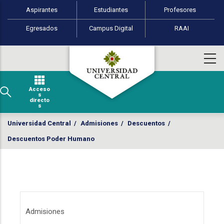
Perfiles de usuario
Pasar al contenido principal
Aspirantes
Estudiantes
Profesores
Egresados
Campus Digital
RAAI
Acceso
s
directo
s
Universidad Central
/
Admisiones
/
Descuentos
/
Descuentos Poder Humano
Menú Admisiones
Admisiones