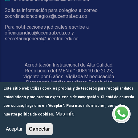
Solicita información para colegios al correo:
coordinacioncolegios@ucentral.edu.co
Para notificaciones judiciales escribe a:
oficinajuridica@ucentral.edu.co y
secretariageneral@ucentral.edu.co
Acreditación Institucional de Alta Calidad.
Resolución del MEN n.° 008910 de 2023,
vigente por 6 años. Vigilada Mineducación.
Personería jurídica mediante Resolución
1876 del 5 de junio de 1967. Reconocida
Este sitio web utiliza cookies propias y de terceros para recopilar datos
como Universidad por el Ministerio de
estadísticos y mejorar su experiencia de navegación. Si está de acuerdo
Educación Nacional mediante Resolución
15818 del 31 de octubre de 1978.
con su uso, haga clic en "Aceptar". Para más información, consulte
Más info
nuestra política de cookies.
© Universidad Central 2026
Formulario de
Módulos de pago
Inscríbete aquí
Aceptar
Cancelar
inscripción