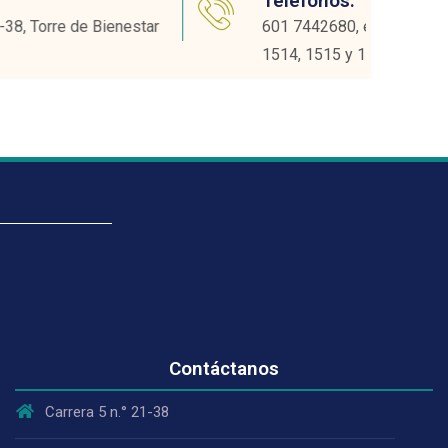
Teléfonos:
601 7442680, exts.: 1503, 1510, 1513,
1514, 1515 y 1518
Contáctanos
Carrera 5 n.° 21-38