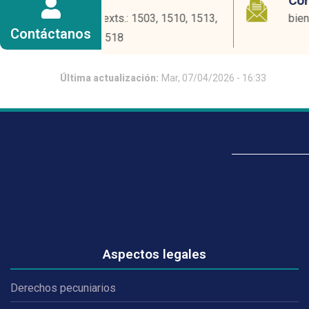
Correo electrónico:
ts.: 1503, 1510, 1513,
bienestar@ucentral.edu.co
Contáctanos
518
Última actualización:
Mar, 07/04/2026 - 16:33
Aspectos legales
Derechos pecuniarios