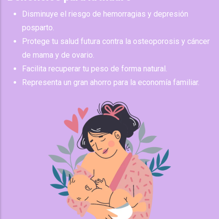
Disminuye el riesgo de hemorragias y depresión
posparto.
Protege tu salud futura contra la osteoporosis y cáncer
de mama y de ovario.
Facilita recuperar tu peso de forma natural.
Representa un gran ahorro para la economía familiar.