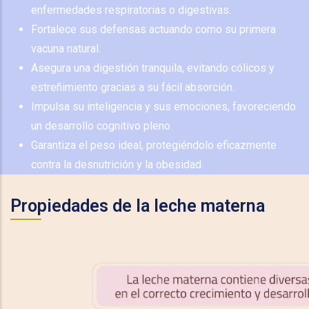
enfermedades respiratorias o digestivas.
Fortalece sus defensas actuando como su primera
vacuna natural.
Asegura una digestión tranquila, evitando cólicos y
estreñimiento gracias a su fácil absorción.
Impulsa su inteligencia y sus emociones, favoreciendo
un desarrollo cognitivo pleno.
Garantiza el peso ideal, protegiéndolo eficazmente
contra la desnutrición y la obesidad.
Propiedades de la leche materna