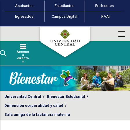
Perfiles de usuario
Pasar al contenido principal
Aspirantes
Estudiantes
Profesores
Egresados
Campus Digital
RAAI
Acceso
s
directo
s
Universidad Central
/
Bienestar Estudiantil
/
Dimensión corporalidad y salud
/
Sala amiga de la lactancia materna