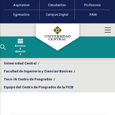
Perfiles de usuario
Pasar al contenido principal
Aspirantes
Estudiantes
Profesores
Egresados
Campus Digital
RAAI
Acceso
s
directo
s
Universidad Central
/
Facultad de Ingeniería y Ciencias Básicas
/
Tecn-IA Centro de Posgrados
/
Equipo del Centro de Posgrados de la FICB