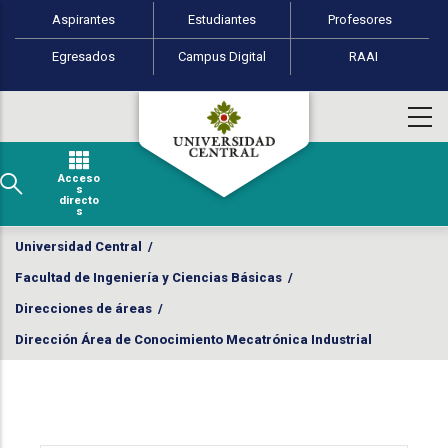
Perfiles de usuario
Pasar al contenido principal
Aspirantes
Estudiantes
Profesores
Egresados
Campus Digital
RAAI
Acceso
s
directo
s
Universidad Central
/
Facultad de Ingeniería y Ciencias Básicas
/
Direcciones de áreas
/
Dirección Área de Conocimiento Mecatrónica Industrial