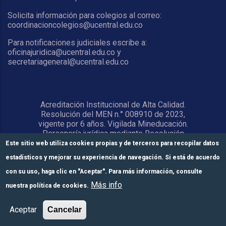
Solicita información para colegios al correo:
coordinacioncolegios@ucentral.edu.co
Para notificaciones judiciales escribe a:
oficinajuridica@ucentral.edu.co y
secretariageneral@ucentral.edu.co
Acreditación Institucional de Alta Calidad.
Resolución del MEN n.° 008910 de 2023,
vigente por 6 años. Vigilada Mineducación.
Personería jurídica mediante Resolución
1876 del 5 de junio de 1967. Reconocida
Este sitio web utiliza cookies propias y de terceros para recopilar datos
como Universidad por el Ministerio de
estadísticos y mejorar su experiencia de navegación. Si está de acuerdo
Educación Nacional mediante Resolución
15818 del 31 de octubre de 1978.
con su uso, haga clic en "Aceptar". Para más información, consulte
Más info
nuestra política de cookies.
© Universidad Central 2026
Formulario de
Módulos de pago
Inscríbete aquí
Aceptar
Cancelar
inscripción