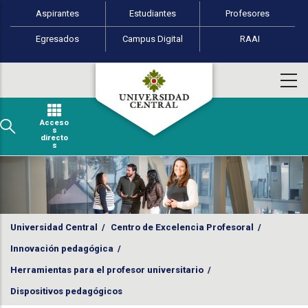
Perfiles de usuario
Pasar al contenido principal
Aspirantes
Estudiantes
Profesores
Egresados
Campus Digital
RAAI
Acceso
s
directo
s
Universidad Central
/
Centro de Excelencia Profesoral
/
Innovación pedagógica
/
Herramientas para el profesor universitario
/
Dispositivos pedagógicos