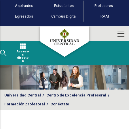
Perfiles de usuario
Pasar al contenido principal
Aspirantes
Estudiantes
Profesores
Egresados
Campus Digital
RAAI
Acceso
s
directo
s
Universidad Central
/
Centro de Excelencia Profesoral
/
Formación profesoral
/
Conéctate