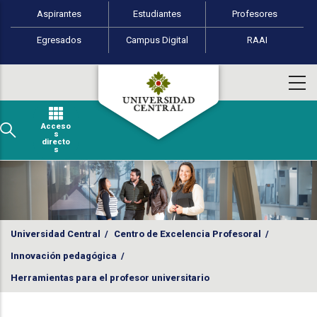
Perfiles de usuario
Pasar al contenido principal
Aspirantes
Estudiantes
Profesores
Egresados
Campus Digital
RAAI
Acceso
s
directo
s
Universidad Central
/
Centro de Excelencia Profesoral
/
Innovación pedagógica
/
Herramientas para el profesor universitario