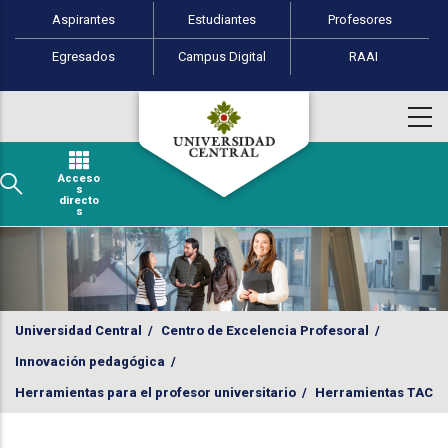
Perfiles de usuario
Pasar al contenido principal
Aspirantes
Estudiantes
Profesores
Egresados
Campus Digital
RAAI
Acceso
s
directo
s
Universidad Central
/
Centro de Excelencia Profesoral
/
Innovación pedagógica
/
Herramientas para el profesor universitario
/
Herramientas TAC