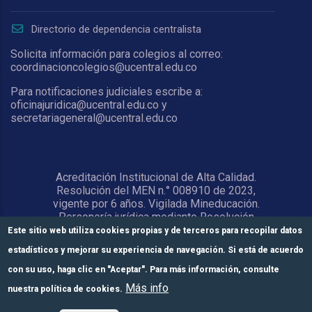
Directorio de dependencia centralista
Solicita información para colegios al correo:
coordinacioncolegios@ucentral.edu.co
Para notificaciones judiciales escribe a:
oficinajuridica@ucentral.edu.co y
secretariageneral@ucentral.edu.co
Acreditación Institucional de Alta Calidad.
Resolución del MEN n.° 008910 de 2023,
vigente por 6 años. Vigilada Mineducación.
Personería jurídica mediante Resolución
1876 del 5 de junio de 1967. Reconocida
Este sitio web utiliza cookies propias y de terceros para recopilar datos
como Universidad por el Ministerio de
estadísticos y mejorar su experiencia de navegación. Si está de acuerdo
Educación Nacional mediante Resolución
15818 del 31 de octubre de 1978.
con su uso, haga clic en "Aceptar". Para más información, consulte
Más info
nuestra política de cookies.
© Universidad Central 2026