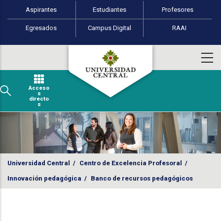
Perfiles de usuario
Pasar al contenido principal
Aspirantes
Estudiantes
Profesores
Egresados
Campus Digital
RAAI
Acceso
s
directo
s
Universidad Central
/
Centro de Excelencia Profesoral
/
Innovación pedagógica
/
Banco de recursos pedagógicos