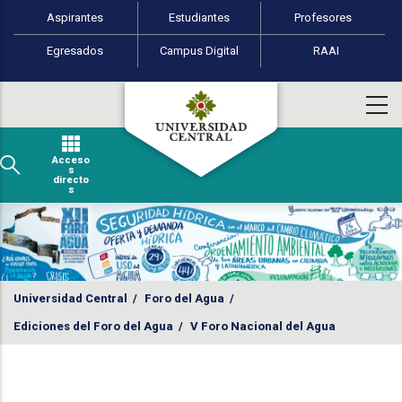
Perfiles de usuario
Pasar al contenido principal
Aspirantes
Estudiantes
Profesores
Egresados
Campus Digital
RAAI
Acceso
s
directo
s
Universidad Central
/
Foro del Agua
/
Ediciones del Foro del Agua
/
V Foro Nacional del Agua