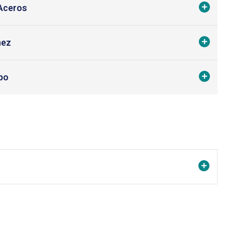
 Aceros
nez
po