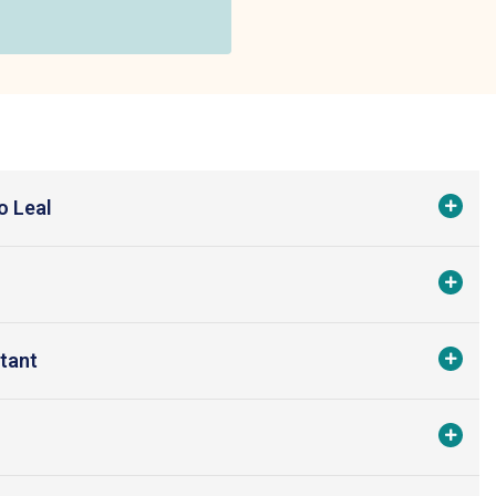
o Leal
stant