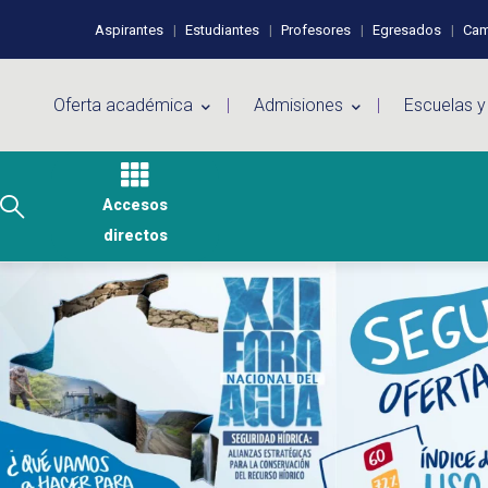
Pasar al contenido principal
Perfiles de usuario
Aspirantes
Estudiantes
Profesores
Egresados
Cam
Menú principal
Oferta académica
Admisiones
Escuelas y
Accesos
directos