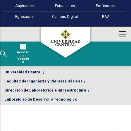
Perfiles de usuario
Pasar al contenido principal
Aspirantes
Estudiantes
Profesores
Egresados
Campus Digital
RAAI
Acceso
s
directo
s
Universidad Central
/
Facultad de Ingeniería y Ciencias Básicas
/
Dirección de Laboratorios e Infraestructura
/
Laboratorio de Desarrollo Tecnológico