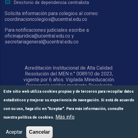
Directorio de dependencia centralista
Solicita información para colegios al correo:
coordinacioncolegios@ucentral.edu.co
Para notificaciones judiciales escribe a:
oficinajuridica@ucentral.edu.co y
secretariageneral@ucentral.edu.co
Acreditación Institucional de Alta Calidad.
Resolución del MEN n.° 008910 de 2023,
vigente por 6 años. Vigilada Mineducación.
Personería jurídica mediante Resolución
1876 del 5 de junio de 1967. Reconocida
Este sitio web utiliza cookies propias y de terceros para recopilar datos
como Universidad por el Ministerio de
estadísticos y mejorar su experiencia de navegación. Si está de acuerdo
Educación Nacional mediante Resolución
15818 del 31 de octubre de 1978.
con su uso, haga clic en "Aceptar". Para más información, consulte
Más info
nuestra política de cookies.
© Universidad Central 2026
Formulario de
Módulos de pago
Inscríbete aquí
Aceptar
Cancelar
inscripción