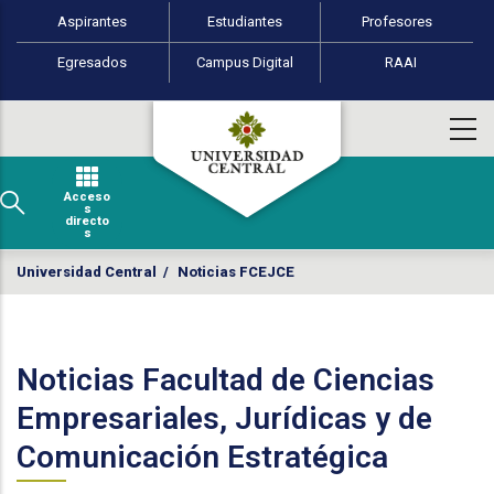
Perfiles de usuario
Pasar al contenido principal
Aspirantes
Estudiantes
Profesores
Egresados
Campus Digital
RAAI
Acceso
s
directo
s
Universidad Central
/
Noticias FCEJCE
Noticias Facultad de Ciencias
Empresariales, Jurídicas y de
Comunicación Estratégica