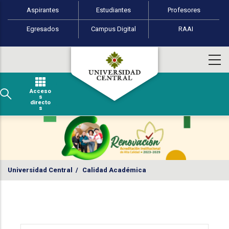
Perfiles de usuario
Pasar al contenido principal
Aspirantes
Estudiantes
Profesores
Egresados
Campus Digital
RAAI
Acceso
s
directo
s
Universidad Central
/
Calidad Académica