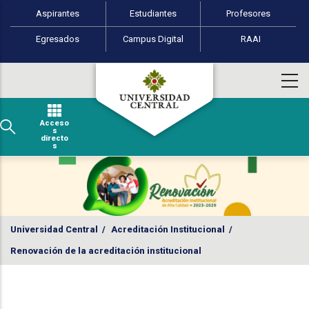
Perfiles de usuario
Pasar al contenido principal
Aspirantes
Estudiantes
Profesores
Egresados
Campus Digital
RAAI
Acceso
s
directo
s
Universidad Central
/
Acreditación Institucional
/
Renovación de la acreditación institucional