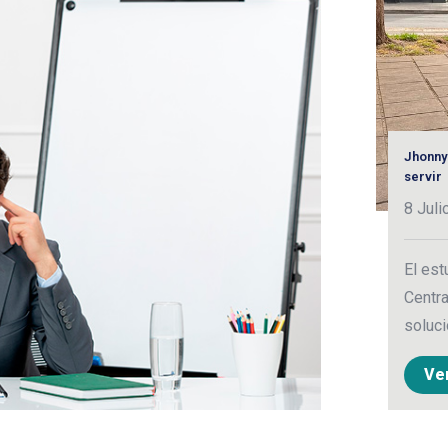
Jhonny
servir
8 Juli
El est
Centra
soluci
Ve