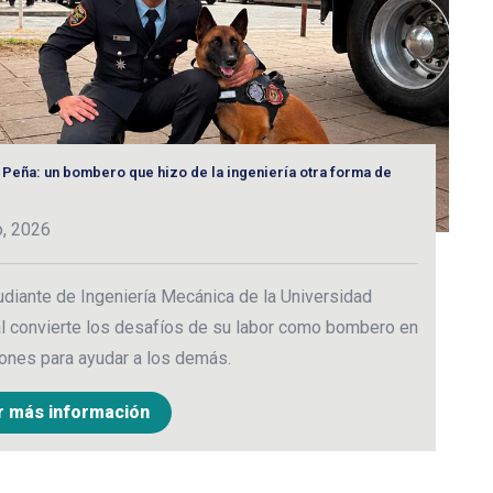
 Peña: un bombero que hizo de la ingeniería otra forma de
“E
3
o, 2026
C
udiante de Ingeniería Mecánica de la Universidad
p
l convierte los desafíos de su labor como bombero en
c
ones para ayudar a los demás.
r más información