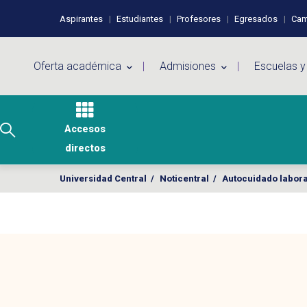
Pasar al contenido principal
Perfiles de usuario
Aspirantes
Estudiantes
Profesores
Egresados
Cam
Menú principal
Oferta académica
Admisiones
Escuelas y
Accesos
directos
Universidad Central
/
Noticentral
/
Autocuidado laboral