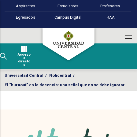
Perfiles de usuario
Pasar al contenido principal
Aspirantes
Estudiantes
Profesores
Egresados
Campus Digital
RAAI
Acceso
s
directo
s
Universidad Central
/
Noticentral
/
El “burnout” en la docencia: una señal que no se debe ignorar