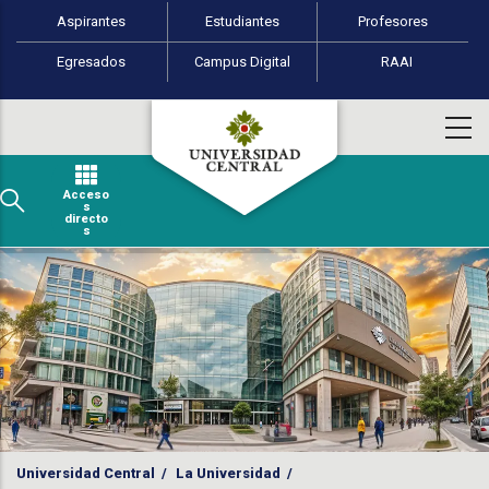
Perfiles de usuario
Pasar al contenido principal
Aspirantes
Estudiantes
Profesores
Egresados
Campus Digital
RAAI
Acceso
s
directo
s
Universidad Central
/
La Universidad
/