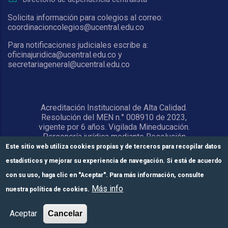
Solicita información para colegios al correo:
coordinacioncolegios@ucentral.edu.co
Para notificaciones judiciales escribe a:
oficinajuridica@ucentral.edu.co y
secretariageneral@ucentral.edu.co
Acreditación Institucional de Alta Calidad.
Resolución del MEN n.° 008910 de 2023,
vigente por 6 años. Vigilada Mineducación.
Personería jurídica mediante Resolución
1876 del 5 de junio de 1967. Reconocida
Este sitio web utiliza cookies propias y de terceros para recopilar datos
como Universidad por el Ministerio de
estadísticos y mejorar su experiencia de navegación. Si está de acuerdo
Educación Nacional mediante Resolución
15818 del 31 de octubre de 1978.
con su uso, haga clic en "Aceptar". Para más información, consulte
Más info
nuestra política de cookies.
© Universidad Central 2026
Formulario de
Módulos de pago
Inscríbete aquí
Aceptar
Cancelar
inscripción