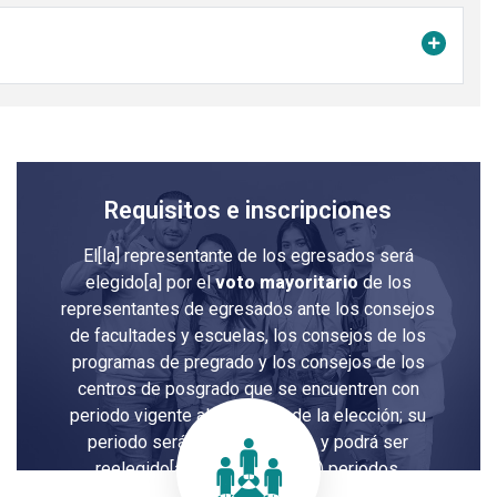
Requisitos e inscripciones
El[la] representante de los egresados será
elegido[a] por el
voto mayoritario
de los
representantes de egresados ante los consejos
de facultades y escuelas, los consejos de los
programas de pregrado y los consejos de los
centros de posgrado que se encuentren con
periodo vigente al momento de la elección; su
periodo será de dos (2) años, y podrá ser
reelegido[a] hasta por dos (2) periodos.