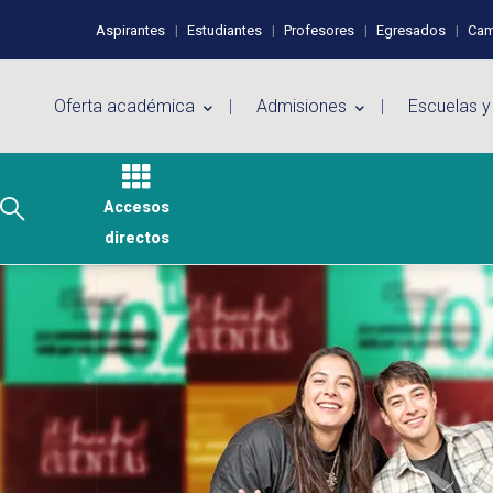
Pasar al contenido principal
Perfiles de usuario
Aspirantes
Estudiantes
Profesores
Egresados
Cam
Menú principal
Oferta académica
Admisiones
Escuelas y
Accesos
directos