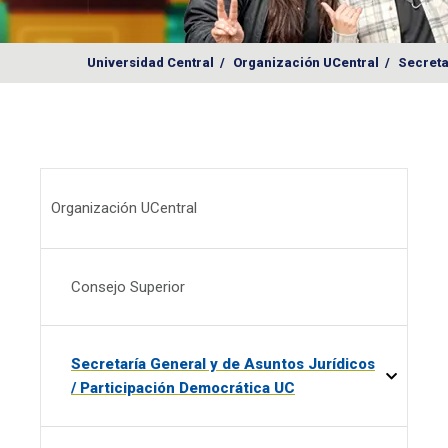
Universidad Central
/
Organización UCentral
/
Secreta
Menú Organización UCentral
Organización UCentral
Consejo Superior
Secretaría General y de Asuntos Jurídicos
/ Participación Democrática UC