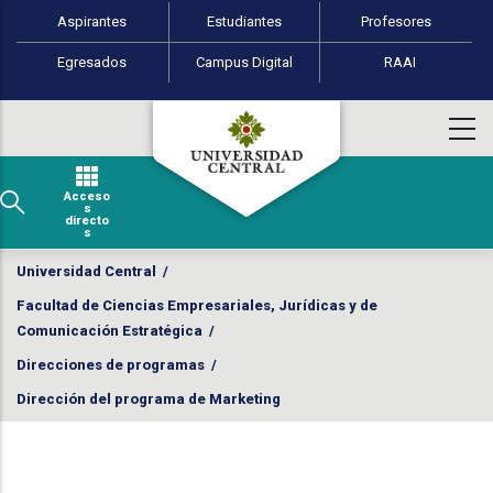
Perfiles de usuario
Pasar al contenido principal
Aspirantes
Estudiantes
Profesores
Egresados
Campus Digital
RAAI
Acceso
s
directo
s
Universidad Central
/
Facultad de Ciencias Empresariales, Jurídicas y de
Comunicación Estratégica
/
Direcciones de programas
/
Dirección del programa de Marketing