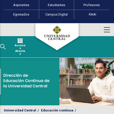
Perfiles de usuario
Pasar al contenido principal
Aspirantes
Estudiantes
Profesores
Egresados
Campus Digital
RAAI
Acceso
s
directo
s
Universidad Central
/
Educación continua
/