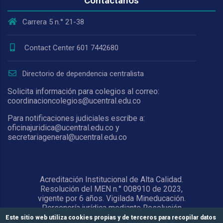
Contáctanos
Carrera 5 n.° 21-38
Contact Center 601 7442680
Directorio de dependencia centralista
Solicita información para colegios al correo:
coordinacioncolegios@ucentral.edu.co
Para notificaciones judiciales escribe a:
oficinajuridica@ucentral.edu.co y
secretariageneral@ucentral.edu.co
Acreditación Institucional de Alta Calidad.
Resolución del MEN n.° 008910 de 2023,
vigente por 6 años. Vigilada Mineducación.
Personería jurídica mediante Resolución
1876 del 5 de junio de 1967. Reconocida
Este sitio web utiliza cookies propias y de terceros para recopilar datos