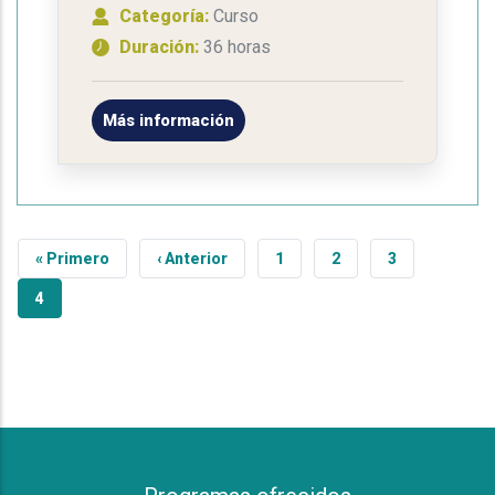
Categoría:
Curso
Duración:
36 horas
Más información
Primera página
Página anterior
Página
Página
Página
« Primero
‹ Anterior
1
2
3
Página actual
4