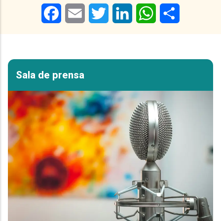
Facebook
Email
Twitter
LinkedIn
WhatsApp
Share
Sala de prensa