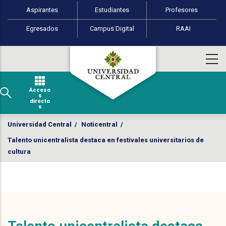
Perfiles de usuario
Pasar al contenido principal
Aspirantes
Estudiantes
Profesores
Egresados
Campus Digital
RAAI
Acceso
s
directo
s
Universidad Central
/
Noticentral
/
Talento unicentralista destaca en festivales universitarios de
cultura