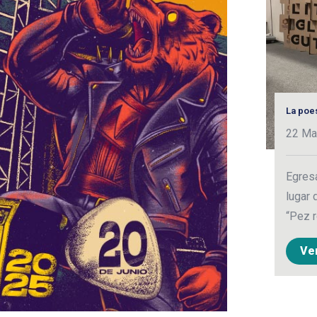
La poe
22 Ma
Egresa
lugar 
“Pez r
Ve