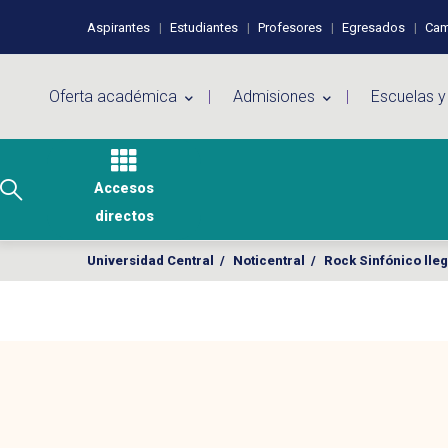
Pasar al contenido principal
Perfiles de usuario
Aspirantes
Estudiantes
Profesores
Egresados
Cam
Menú principal
Oferta académica
Admisiones
Escuelas y
Accesos
directos
Universidad Central
/
Noticentral
/
Rock Sinfónico lle