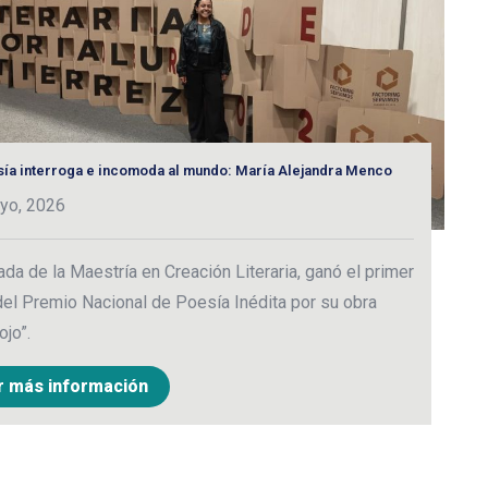
sía interroga e incomoda al mundo: María Alejandra Menco
L
yo, 2026
1
da de la Maestría en Creación Literaria, ganó el primer
A
del Premio Nacional de Poesía Inédita por su obra
r
ojo”.
d
r más información