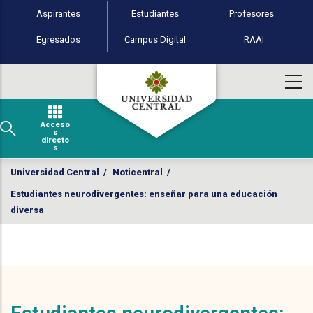
Perfiles de usuario
Pasar al contenido principal
Aspirantes
Estudiantes
Profesores
Egresados
Campus Digital
RAAI
Acceso
s
directo
s
Universidad Central
/
Noticentral
/
Estudiantes neurodivergentes: enseñar para una educación
diversa