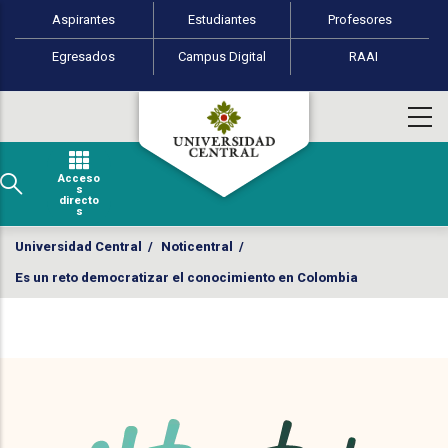
Perfiles de usuario
Pasar al contenido principal
Aspirantes
Estudiantes
Profesores
Egresados
Campus Digital
RAAI
Acceso
s
directo
s
Universidad Central
/
Noticentral
/
Es un reto democratizar el conocimiento en Colombia