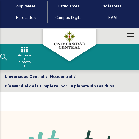
Perfiles de usuario
Pasar al contenido principal
Aspirantes
Estudiantes
Profesores
Egresados
Campus Digital
RAAI
Acceso
s
directo
s
Universidad Central
/
Noticentral
/
Día Mundial de la Limpieza: por un planeta sin residuos