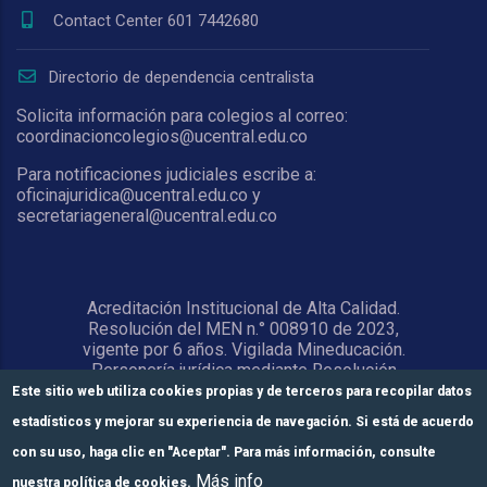
Contact Center 601 7442680
Directorio de dependencia centralista
Solicita información para colegios al correo:
coordinacioncolegios@ucentral.edu.co
Para notificaciones judiciales escribe a:
oficinajuridica@ucentral.edu.co y
secretariageneral@ucentral.edu.co
Acreditación Institucional de Alta Calidad.
Resolución del MEN n.° 008910 de 2023,
vigente por 6 años. Vigilada Mineducación.
Personería jurídica mediante Resolución
1876 del 5 de junio de 1967. Reconocida
Este sitio web utiliza cookies propias y de terceros para recopilar datos
como Universidad por el Ministerio de
estadísticos y mejorar su experiencia de navegación. Si está de acuerdo
Educación Nacional mediante Resolución
15818 del 31 de octubre de 1978.
con su uso, haga clic en "Aceptar". Para más información, consulte
Más info
nuestra política de cookies.