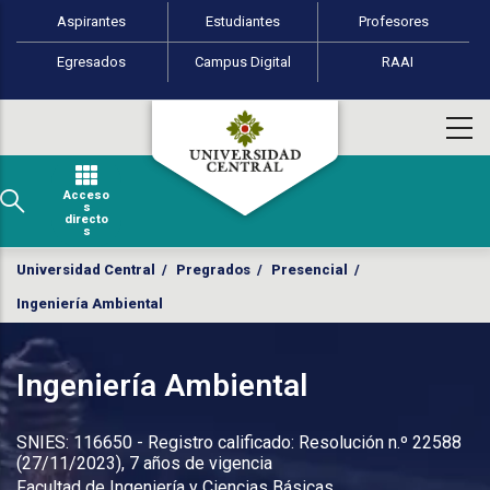
Perfiles de usuario
Pasar al contenido principal
Aspirantes
Estudiantes
Profesores
Egresados
Campus Digital
RAAI
Acceso
s
directo
s
Universidad Central
/
Pregrados
/
Presencial
/
Ingeniería Ambiental
Ingeniería Ambiental
SNIES: 116650 - Registro calificado: Resolución n.º 22588
(27/11/2023), 7 años de vigencia
Facultad de Ingeniería y Ciencias Básicas