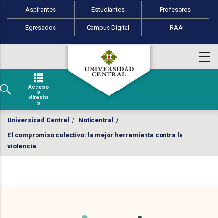
Perfiles de usuario
Pasar al contenido principal
Aspirantes
Estudiantes
Profesores
Egresados
Campus Digital
RAAI
Acceso
s
directo
s
Universidad Central
/
Noticentral
/
El compromiso colectivo: la mejor herramienta contra la
violencia