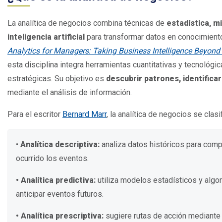
La analítica de negocios combina técnicas de
estadística, m
inteligencia artificial
para transformar datos en conocimiento 
Analytics for Managers: Taking Business Intelligence Beyond
esta disciplina integra herramientas cuantitativas y tecnológi
estratégicas. Su objetivo es
descubrir patrones, identifica
mediante el análisis de información.
Para el escritor
Bernard Marr
, la analítica de negocios se clasi
•
Analítica descriptiva:
analiza datos históricos para com
ocurrido los eventos.
• Analítica predictiva:
utiliza modelos estadísticos y algo
anticipar eventos futuros.
• Analítica prescriptiva:
sugiere rutas de acción mediante