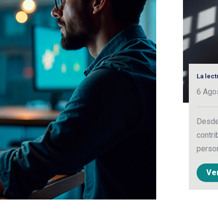
La lec
6 Ago
Desde 
contri
person
Ve