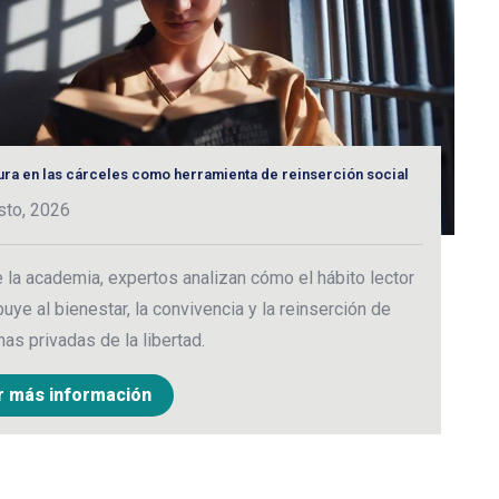
tura en las cárceles como herramienta de reinserción social
C
e
sto, 2026
2
la academia, expertos analizan cómo el hábito lector
M
buye al bienestar, la convivencia y la reinserción de
c
as privadas de la libertad.
c
r más información