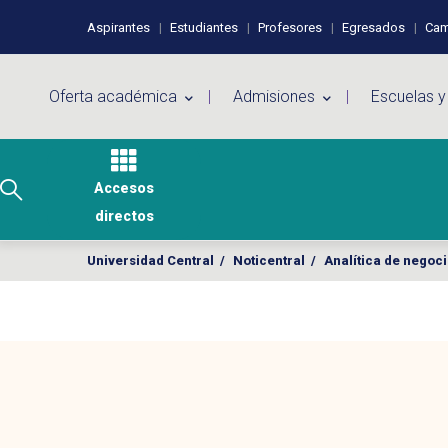
Pasar al contenido principal
Perfiles de usuario
Aspirantes
Estudiantes
Profesores
Egresados
Cam
Menú principal
Oferta académica
Admisiones
Escuelas y
Accesos
directos
Universidad Central
/
Noticentral
/
Analítica de negoci