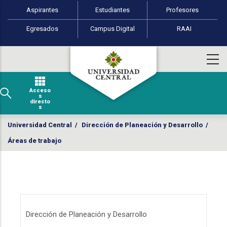
Perfiles de usuario
Pasar al contenido principal
Aspirantes
Estudiantes
Profesores
Egresados
Campus Digital
RAAI
Acceso
s
directo
s
Universidad Central
/
Dirección de Planeación y Desarrollo
/
Áreas de trabajo
Menú - Dirección de planeación y de
Dirección de Planeación y Desarrollo