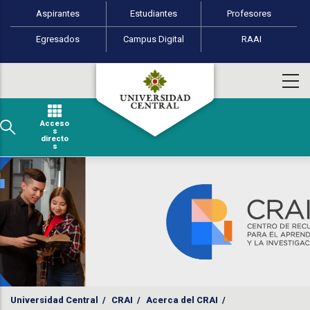
Perfiles de usuario
Pasar al contenido principal
Aspirantes
Estudiantes
Profesores
Egresados
Campus Digital
RAAI
Acceso
s
directo
s
Universidad Central
/
CRAI
/
Acerca del CRAI
/