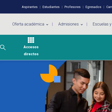
Pasar al contenido principal
Perfiles de usuario
Aspirantes
Estudiantes
Profesores
Egresados
Cam
Menú principal
Oferta académica
Admisiones
Escuelas y
Accesos
directos