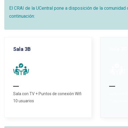
El CRAI de la UCentral pone a disposición de la comunidad 
continuación:
Sala 3B
Sala 3C
Sala con TV + Puntos de conexión Wifi
Sala con T
10 usuarios
7 usuarios