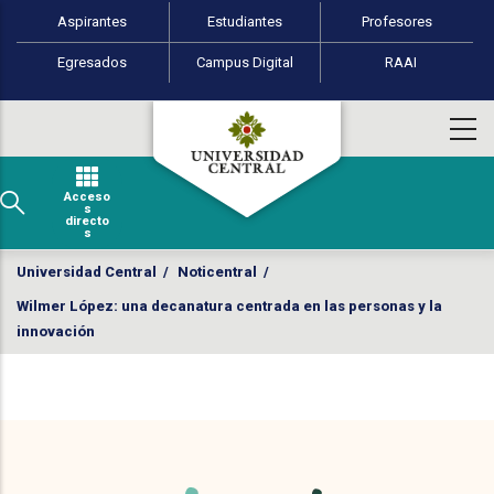
Perfiles de usuario
Pasar al contenido principal
Aspirantes
Estudiantes
Profesores
Egresados
Campus Digital
RAAI
Acceso
s
directo
s
Universidad Central
/
Noticentral
/
Wilmer López: una decanatura centrada en las personas y la
innovación