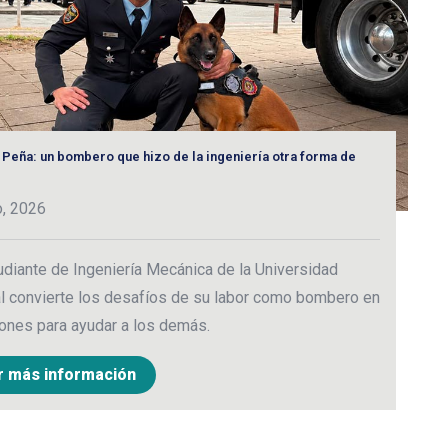
 Peña: un bombero que hizo de la ingeniería otra forma de
“E
3
o, 2026
C
udiante de Ingeniería Mecánica de la Universidad
p
l convierte los desafíos de su labor como bombero en
c
ones para ayudar a los demás.
r más información