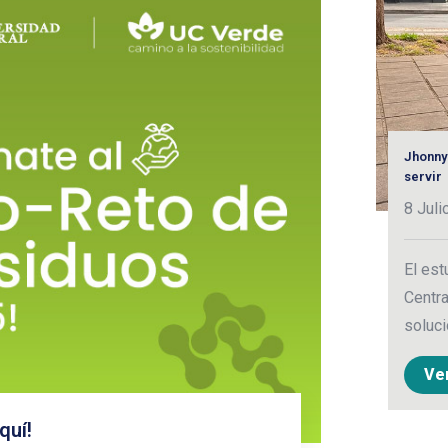
Jhonny
servir
8 Juli
El est
Centra
soluci
Ve
quí!