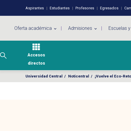
Pasar al contenido principal
Perfiles de usuario
Aspirantes
Estudiantes
Profesores
Egresados
Cam
Menú principal
Oferta académica
Admisiones
Escuelas y
Accesos
directos
Universidad Central
/
Noticentral
/
¡Vuelve el Eco-Ret