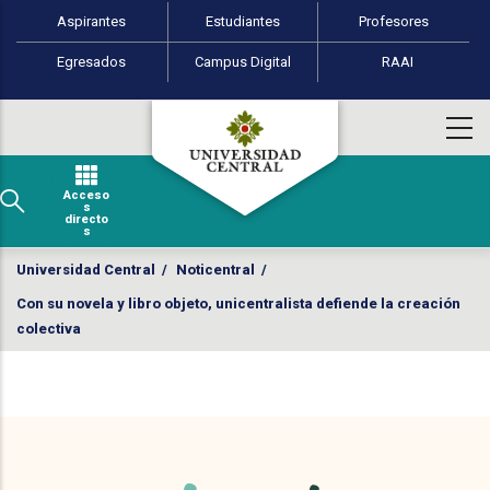
Perfiles de usuario
Pasar al contenido principal
Aspirantes
Estudiantes
Profesores
Egresados
Campus Digital
RAAI
Acceso
s
directo
s
Universidad Central
/
Noticentral
/
Con su novela y libro objeto, unicentralista defiende la creación
colectiva