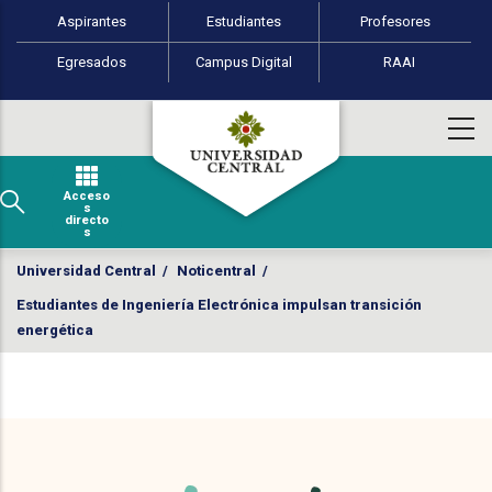
Perfiles de usuario
Pasar al contenido principal
Aspirantes
Estudiantes
Profesores
Egresados
Campus Digital
RAAI
Acceso
s
directo
s
Universidad Central
/
Noticentral
/
Estudiantes de Ingeniería Electrónica impulsan transición
energética