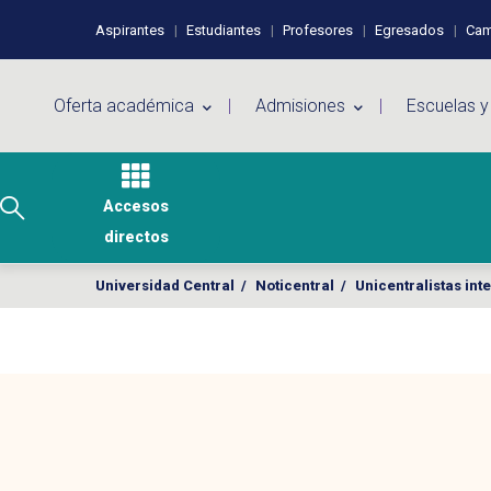
Pasar al contenido principal
Perfiles de usuario
Aspirantes
Estudiantes
Profesores
Egresados
Cam
Menú principal
Oferta académica
Admisiones
Escuelas y
Accesos
directos
Universidad Central
/
Noticentral
/
Unicentralistas int