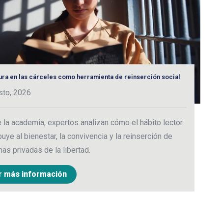
tura en las cárceles como herramienta de reinserción social
C
e
sto, 2026
2
la academia, expertos analizan cómo el hábito lector
M
buye al bienestar, la convivencia y la reinserción de
c
as privadas de la libertad.
c
r más información