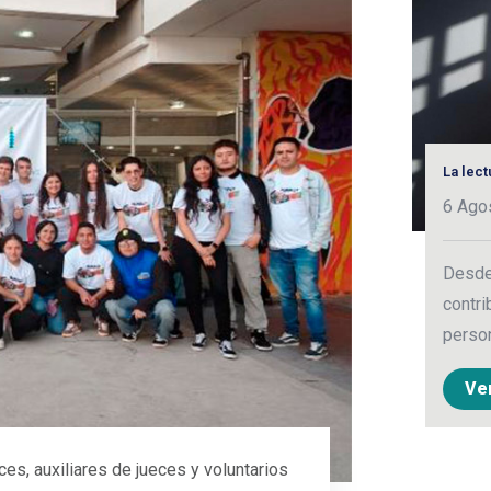
La lec
6 Ago
Desde 
contri
person
Ve
es, auxiliares de jueces y voluntarios