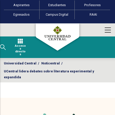
Perfiles de usuario
Pasar al contenido principal
Aspirantes
Estudiantes
Profesores
Egresados
Campus Digital
RAAI
Acceso
s
directo
s
Universidad Central
/
Noticentral
/
UCentral lidera debates sobre literatura experimental y
expandida