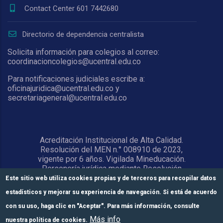
Contact Center 601 7442680
Directorio de dependencia centralista
Solicita información para colegios al correo:
coordinacioncolegios@ucentral.edu.co
Para notificaciones judiciales escribe a:
oficinajuridica@ucentral.edu.co y
secretariageneral@ucentral.edu.co
Acreditación Institucional de Alta Calidad.
Resolución del MEN n.° 008910 de 2023,
vigente por 6 años. Vigilada Mineducación.
Personería jurídica mediante Resolución
1876 del 5 de junio de 1967. Reconocida
Este sitio web utiliza cookies propias y de terceros para recopilar datos
como Universidad por el Ministerio de
estadísticos y mejorar su experiencia de navegación. Si está de acuerdo
Educación Nacional mediante Resolución
15818 del 31 de octubre de 1978.
con su uso, haga clic en "Aceptar". Para más información, consulte
Más info
nuestra política de cookies.