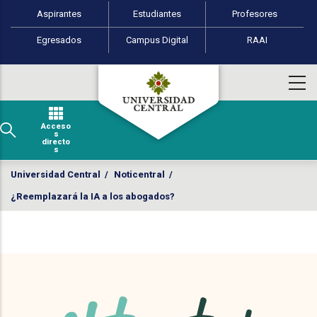
Perfiles de usuario
Pasar al contenido principal
Aspirantes
Estudiantes
Profesores
Egresados
Campus Digital
RAAI
Acceso
s
directo
s
Universidad Central
/
Noticentral
/
¿Reemplazará la IA a los abogados?