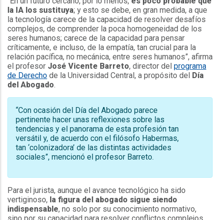
“En un futuro cercano, por lo menos,
es poco probable que
la IA los sustituya
; y esto se debe, en gran medida, a que
la tecnología carece de la capacidad de resolver desafíos
complejos, de comprender la poca homogeneidad de los
seres humanos; carece de la capacidad para pensar
críticamente, e incluso, de la empatía, tan crucial para la
relación pacífica, no mecánica, entre seres humanos”, afirma
el profesor
José Vicente Barreto
, director del
programa
de Derecho
de la Universidad Central, a propósito del
Día
del Abogado
.
“Con ocasión del Día del Abogado parece
pertinente hacer unas reflexiones sobre las
tendencias y el panorama de esta profesión tan
versátil y, de acuerdo con el filósofo Habermas,
tan ‘colonizadora’ de las distintas actividades
sociales”, mencionó el profesor Barreto.
Para el jurista, aunque el avance tecnológico ha sido
vertiginoso,
la figura del abogado sigue siendo
indispensable
, no solo por su conocimiento normativo,
sino por su capacidad para resolver conflictos complejos,