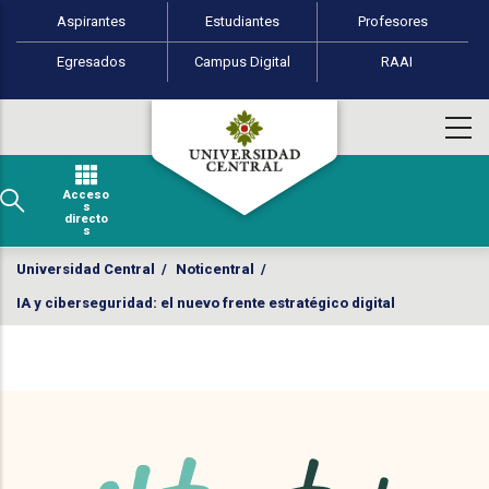
Perfiles de usuario
Pasar al contenido principal
Aspirantes
Estudiantes
Profesores
Egresados
Campus Digital
RAAI
Acceso
s
directo
s
Universidad Central
/
Noticentral
/
IA y ciberseguridad: el nuevo frente estratégico digital