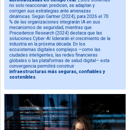
no solo reaccionan: predicen, se adaptan y
corrigen sus estrategias ante amenazas
dinámicas. Según Gartner (2024), para 2026 el 70
% de las organizaciones integrarán IA en sus
mecanismos de seguridad, mientras que
Precedence Research (2024) destaca que las
soluciones Cyber-AI liderarán el crecimiento de la
industria en la próxima década. En los
ecosistemas digitales complejos —como las
ciudades inteligentes, las redes financieras
globales o las plataformas de salud digital— esta
convergencia permitirá construir
infraestructuras más seguras, confiables y
sostenibles
.