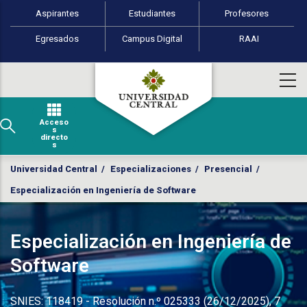
Perfiles de usuario
Pasar al contenido principal
Aspirantes
Estudiantes
Profesores
Egresados
Campus Digital
RAAI
Acceso
s
directo
s
Universidad Central
/
Especializaciones
/
Presencial
/
Especialización en Ingeniería de Software
Especialización en Ingeniería de
Software
SNIES: 118419 - Resolución n.º
025333
(26/12/2025), 7