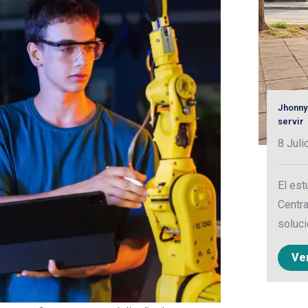
Jhonny
servir
8 Juli
El est
Centra
soluci
Ve