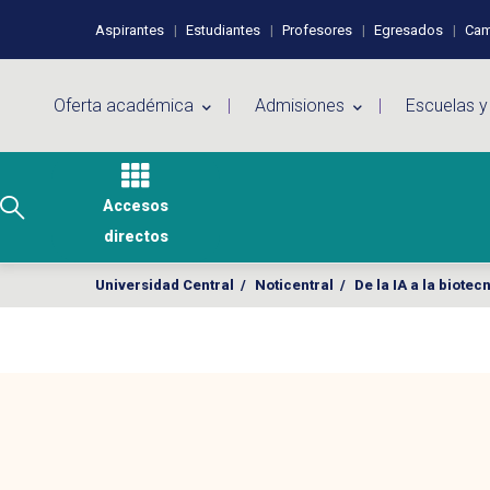
Pasar al contenido principal
Perfiles de usuario
Aspirantes
Estudiantes
Profesores
Egresados
Cam
Menú principal
Oferta académica
Admisiones
Escuelas y
Accesos
directos
Universidad Central
/
Noticentral
/
De la IA a la biote