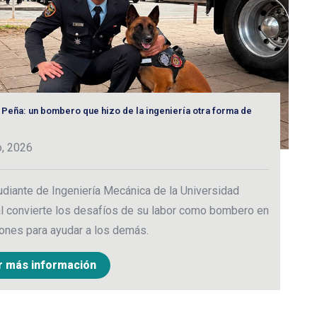
 Peña: un bombero que hizo de la ingeniería otra forma de
“E
3
o, 2026
C
udiante de Ingeniería Mecánica de la Universidad
p
l convierte los desafíos de su labor como bombero en
c
ones para ayudar a los demás.
r más información