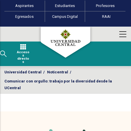
Perfiles de usuario
Pasar al contenido principal
Aspirantes
Estudiantes
Profesores
Egresados
Campus Digital
RAAI
Acceso
s
directo
s
Universidad Central
/
Noticentral
/
Comunicar con orgullo: trabajo por la diversidad desde la
UCentral