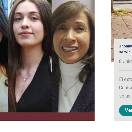
Jhonny
servir
8 Juli
El est
Centra
soluci
Ve