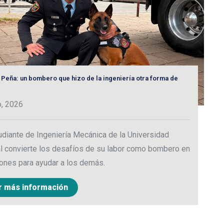
 Peña: un bombero que hizo de la ingeniería otra forma de
“E
3
o, 2026
C
udiante de Ingeniería Mecánica de la Universidad
p
l convierte los desafíos de su labor como bombero en
c
ones para ayudar a los demás.
r más información