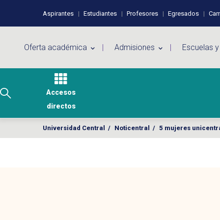
Pasar al contenido principal
Perfiles de usuario
Aspirantes
Estudiantes
Profesores
Egresados
Cam
Menú principal
Oferta académica
Admisiones
Escuelas y
Accesos
directos
Universidad Central
/
Noticentral
/
5 mujeres unicentra